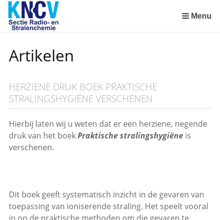
Sla
links
Menu
over
Spring
Artikelen
naar
de
inhoud
HERZIENE DRUK BOEK PRAKTISCHE
Spring
STRALINGSHYGIËNE VERSCHENEN
naar
het
menu
Hierbij laten wij u weten dat er een herziene, negende
druk van het boek
Praktische stralingshygiëne
is
verschenen.
Dit boek geeft systematisch inzicht in de gevaren van
toepassing van ioniserende straling. Het speelt vooral
in op de praktische methoden om die gevaren te