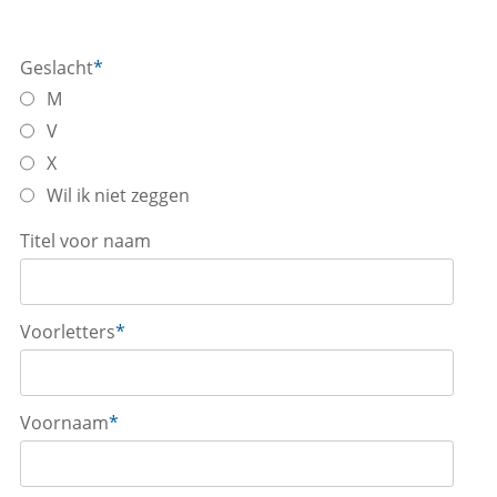
Geslacht
*
M
V
X
Wil ik niet zeggen
Titel voor naam
Voorletters
*
Voornaam
*