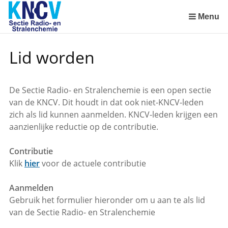
Sla
links
Menu
over
Spring
Lid worden
naar
de
inhoud
De Sectie Radio- en Stralenchemie is een open sectie
Spring
van de KNCV. Dit houdt in dat ook niet-KNCV-leden
naar
zich als lid kunnen aanmelden. KNCV-leden krijgen een
het
aanzienlijke reductie op de contributie.
menu
Contributie
Klik
hier
voor de actuele contributie
Aanmelden
Gebruik het formulier hieronder om u aan te als lid
van de Sectie Radio- en Stralenchemie